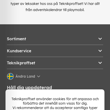
typer av leksaker hos oss på Teknikproffset! Vi har allt
från adventskalendrar till playmobil.
Sortiment
Kundservice
Teknikproffset
Ändra Land
Håll dig uppdaterad
Få de senaste nyheterna, hetaste erbjudandena och
Teknikproffset använder cookies för att anpassa och
bästa tipsen från oss direkt i din mejlkorg. Signa upp på
förbättra det innehåll som visas för dig.
vårt nyhetsbrev!
Vi rekommenderar att du accepterar samtliga typer