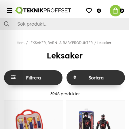
0
0
Hem
LEKSAKER, BARN- & BABYPRODUKTER
Leksaker
Leksaker
Filtrera
Sortera
3948
produkter