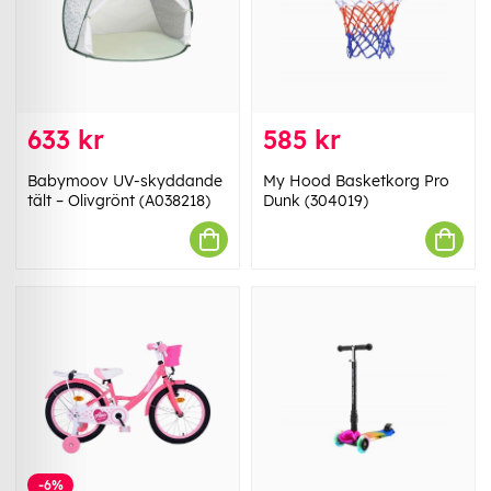
633 kr
585 kr
Babymoov UV-skyddande
My Hood Basketkorg Pro
tält – Olivgrönt (A038218)
Dunk (304019)
-6%