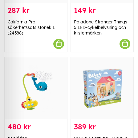
287 kr
149 kr
California Pro
Paladone Stranger Things
säkerhetssats storlek L
5 LED-cykelbelysning och
(24388)
klistermärken
480 kr
389 kr