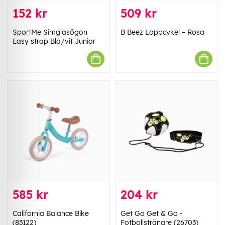
152 kr
509 kr
SportMe Simglasögon
B Beez Loppcykel – Rosa
Easy strap Blå/vit Junior
585 kr
204 kr
California Balance Bike
Get Go Get & Go -
(83122)
Fotbollstränare (26703)