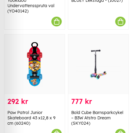
Yookidoo
BLUEY Lekstuga - (10027)
Undervattensspruta val
(YO40142)
292 kr
777 kr
Paw Patrol Junior
Bold Cube Barnsparkcykel
Skateboard 43 x12,8 x 9
– B3W Atstro Dream
cm (60240)
(SKY024)