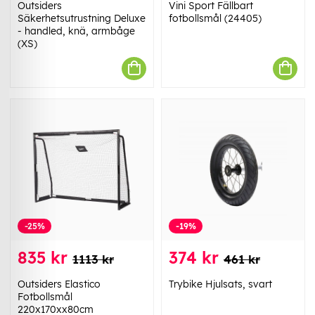
Outsiders
Vini Sport Fällbart
Säkerhetsutrustning Deluxe
fotbollsmål (24405)
- handled, knä, armbåge
(XS)
-25%
-19%
835 kr
374 kr
1113 kr
461 kr
Outsiders Elastico
Trybike Hjulsats, svart
Fotbollsmål
220x170xx80cm