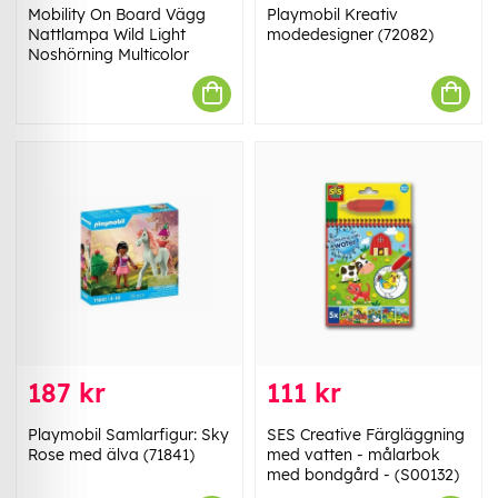
Mobility On Board Vägg
Playmobil Kreativ
Nattlampa Wild Light
modedesigner (72082)
Noshörning Multicolor
187 kr
111 kr
Playmobil Samlarfigur: Sky
SES Creative Färgläggning
Rose med älva (71841)
med vatten - målarbok
med bondgård - (S00132)