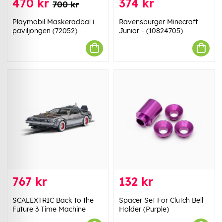
470 kr
374 kr
700 kr
Playmobil Maskeradbal i
Ravensburger Minecraft
paviljongen (72052)
Junior - (10824705)
767 kr
132 kr
SCALEXTRIC Back to the
Spacer Set For Clutch Bell
Future 3 Time Machine
Holder (Purple)