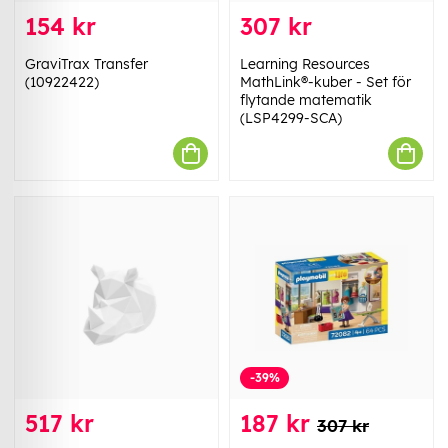
154 kr
307 kr
GraviTrax Transfer
Learning Resources
(10922422)
MathLink®-kuber - Set för
flytande matematik
(LSP4299-SCA)
-39%
517 kr
187 kr
307 kr