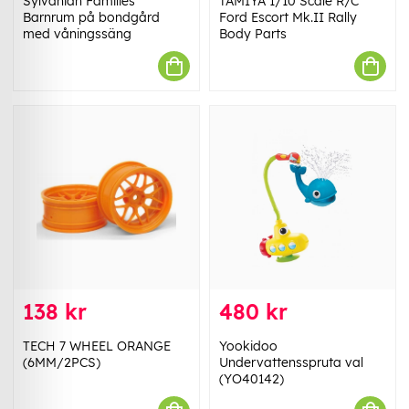
Sylvanian Families
TAMIYA 1/10 Scale R/C
Barnrum på bondgård
Ford Escort Mk.II Rally
med våningssäng
Body Parts
138 kr
480 kr
TECH 7 WHEEL ORANGE
Yookidoo
(6MM/2PCS)
Undervattensspruta val
(YO40142)