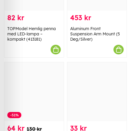
82 kr
453 kr
TOPModel Hemlig penna
Aluminum Front
med LED-lampa –
Suspension Arm Mount (5
kompakt (413181)
Deg/Silver)
-51%
64 kr
33 kr
130 kr