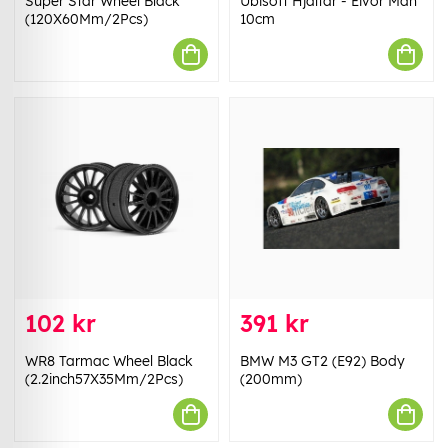
Super Star Wheel Black
Ubisoft Hjältar - Eivor Man
(120X60Mm/2Pcs)
10cm
102 kr
391 kr
WR8 Tarmac Wheel Black
BMW M3 GT2 (E92) Body
(2.2inch57X35Mm/2Pcs)
(200mm)