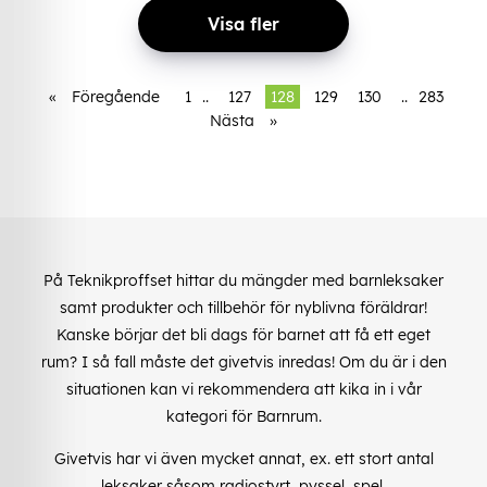
Visa fler
«
Föregående
1
..
127
128
129
130
..
283
Nästa
»
På Teknikproffset hittar du mängder med barnleksaker
samt produkter och tillbehör för nyblivna föräldrar!
Kanske börjar det bli dags för barnet att få ett eget
rum? I så fall måste det givetvis inredas! Om du är i den
situationen kan vi rekommendera att kika in i vår
kategori för Barnrum.
Givetvis har vi även mycket annat, ex. ett stort antal
leksaker såsom radiostyrt, pyssel, spel,