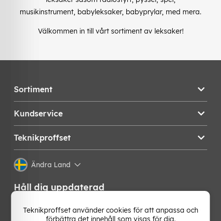
musikinstrument, babyleksaker, babyprylar, med mera.
Välkommen in till vårt sortiment av leksaker!
Sortiment
Kundservice
Teknikproffset
Ändra Land
Håll dig uppdaterad
Få de senaste nyheterna, hetaste erbjudandena och
Teknikproffset använder cookies för att anpassa och
bästa tipsen från oss direkt i din mejlkorg. Signa upp på
förbättra det innehåll som visas för dig.