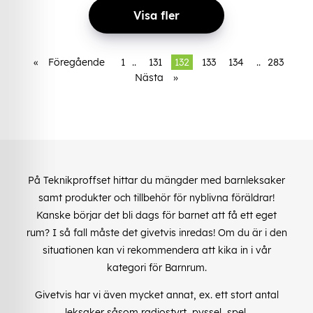
Visa fler
«
Föregående
1
..
131
132
133
134
..
283
Nästa
»
På Teknikproffset hittar du mängder med barnleksaker
samt produkter och tillbehör för nyblivna föräldrar!
Kanske börjar det bli dags för barnet att få ett eget
rum? I så fall måste det givetvis inredas! Om du är i den
situationen kan vi rekommendera att kika in i vår
kategori för Barnrum.
Givetvis har vi även mycket annat, ex. ett stort antal
leksaker såsom radiostyrt, pyssel, spel,