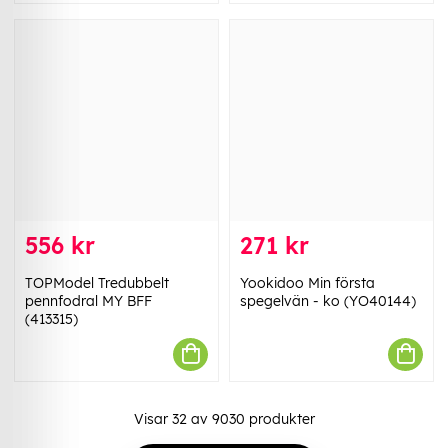
556 kr
271 kr
TOPModel Tredubbelt
Yookidoo Min första
pennfodral MY BFF
spegelvän - ko (YO40144)
(413315)
Visar
32
av
9030
produkter