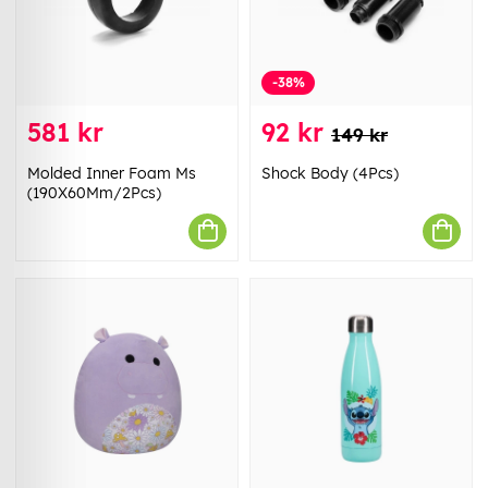
-38%
581 kr
92 kr
149 kr
Molded Inner Foam Ms
Shock Body (4Pcs)
(190X60Mm/2Pcs)