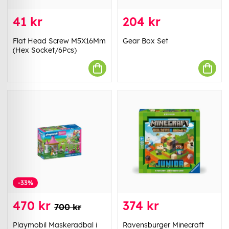
41 kr
204 kr
Flat Head Screw M5X16Mm
Gear Box Set
(Hex Socket/6Pcs)
-33%
470 kr
374 kr
700 kr
Playmobil Maskeradbal i
Ravensburger Minecraft