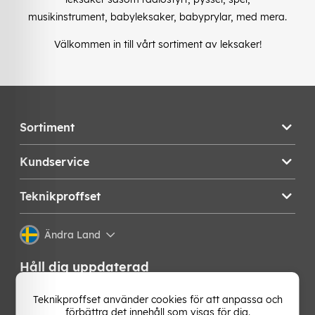
musikinstrument, babyleksaker, babyprylar, med mera.
Välkommen in till vårt sortiment av leksaker!
Sortiment
Kundservice
Teknikproffset
Ändra Land
Håll dig uppdaterad
Få de senaste nyheterna, hetaste erbjudandena och
Teknikproffset använder cookies för att anpassa och
bästa tipsen från oss direkt i din mejlkorg. Signa upp på
förbättra det innehåll som visas för dig.