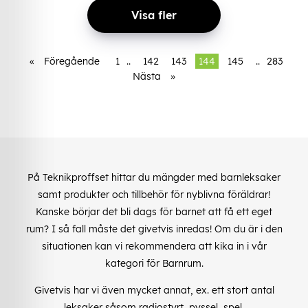
Visa fler
«
Föregående
1
..
142
143
144
145
..
283
Nästa
»
På Teknikproffset hittar du mängder med barnleksaker
samt produkter och tillbehör för nyblivna föräldrar!
Kanske börjar det bli dags för barnet att få ett eget
rum? I så fall måste det givetvis inredas! Om du är i den
situationen kan vi rekommendera att kika in i vår
kategori för Barnrum.
Givetvis har vi även mycket annat, ex. ett stort antal
leksaker såsom radiostyrt, pyssel, spel,