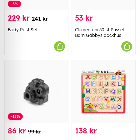
-5%
229 kr
53 kr
241 kr
Body Post Set
Clementoni 30 st Pussel
Barn Gabbys dockhus
-13%
86 kr
138 kr
99 kr