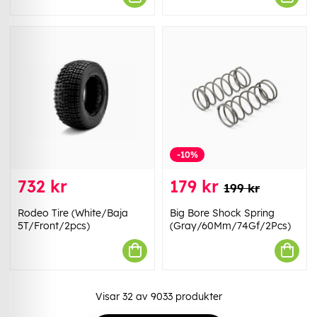
-10%
732 kr
179 kr
199 kr
Rodeo Tire (White/Baja
Big Bore Shock Spring
5T/Front/2pcs)
(Gray/60Mm/74Gf/2Pcs)
Visar
32
av
9033
produkter