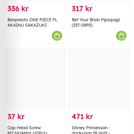
336 kr
317 kr
Banpresto ONE PIECE FL
Bet Your Brain Pipsquigz
AKAINU SAKAZUKI
(337-0893)
37 kr
471 kr
Cap Head Screw
Disney Prinsessan -
M2.6X14Mm (10Pcs)
dockvagn till slott -