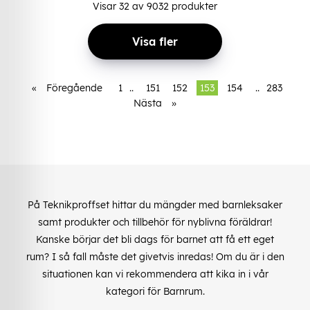
Visar
32
av
9032
produkter
Visa fler
«
Föregående
1
..
151
152
153
154
..
283
Nästa
»
På Teknikproffset hittar du mängder med barnleksaker
samt produkter och tillbehör för nyblivna föräldrar!
Kanske börjar det bli dags för barnet att få ett eget
rum? I så fall måste det givetvis inredas! Om du är i den
situationen kan vi rekommendera att kika in i vår
kategori för Barnrum.