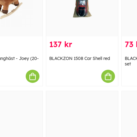
137 kr
73 
nghäst - Joey (20-
BLACKZON 1508 Car Shell red
BLACK
set