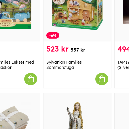
-6%
523 kr
49
557 kr
milies Lekset med
Sylvanian Families
TAMIY
idskor
Sommarstuga
(Silve