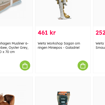
461 kr
252
nhagen Musliner 6-
Weta Workshop Sagan om
Weta 
bee, Oyster Grey,
ringen Miniepos - Galadriel
Smaug
70 x 70 cm