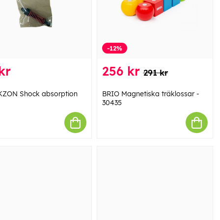
-12%
kr
256 kr
291 kr
ZON Shock absorption
BRIO Magnetiska träklossar -
30435