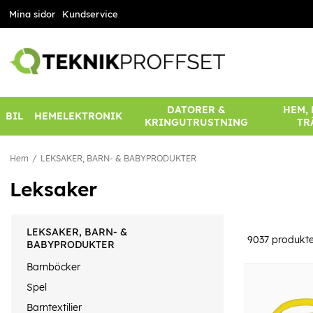
Mina sidor
Kundservice
DATORER &
HEM,
BIL
HEMELEKTRONIK
KRINGUTRUSTNING
TR
Hem
LEKSAKER, BARN- & BABYPRODUKTER
Leksaker
LEKSAKER, BARN- &
9037
produkte
BABYPRODUKTER
Barnböcker
Spel
Barntextilier