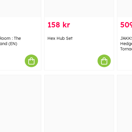
158 kr
509
 Room : The
Hex Hub Set
JAKKS
land (EN)
Hedge
Torna