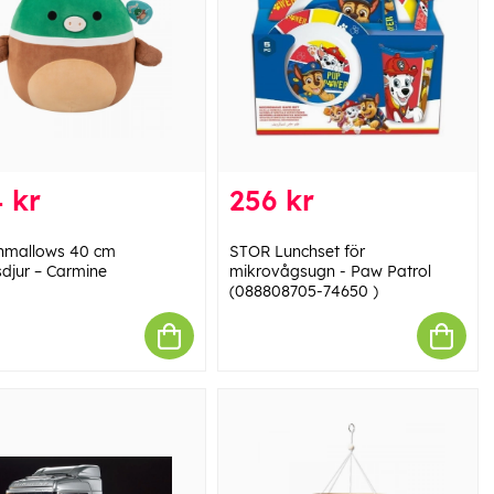
 kr
256 kr
hmallows 40 cm
STOR Lunchset för
sdjur – Carmine
mikrovågsugn - Paw Patrol
(088808705-74650 )