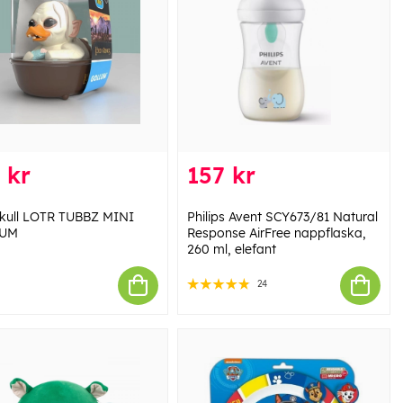
 kr
157 kr
ull LOTR TUBBZ MINI
Philips Avent SCY673/81 Natural
UM
Response AirFree nappflaska,
260 ml, elefant
24