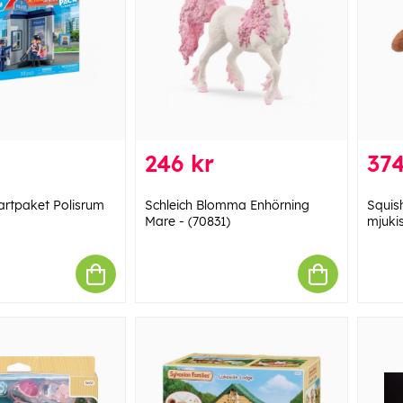
246 kr
374
artpaket Polisrum
Schleich Blomma Enhörning
Squis
Mare - (70831)
mjuki