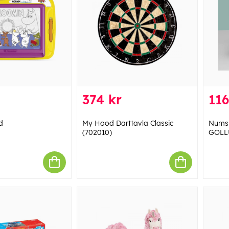
374 kr
116
d
My Hood Darttavla Classic
Numsk
(702010)
GOLL