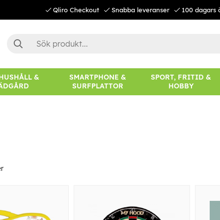
Qliro Checkout
Snabba leveranser
100 dagars 
 HUSHÅLL &
SMARTPHONE &
SPORT, FRITID &
ÄDGÅRD
SURFPLATTOR
HOBBY
r