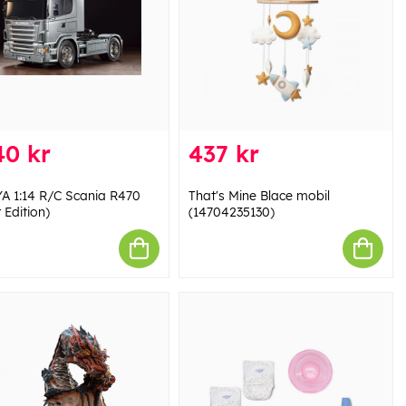
40 kr
437 kr
A 1:14 R/C Scania R470
That's Mine Blace mobil
r Edition)
(14704235130)