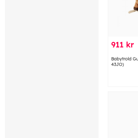
911 kr
Babytrold Gu
43JO)