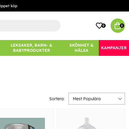
öppet köp
0
0
LEKSAKER, BARN- &
SKÖNHET &
KAMPANJER
BABYPRODUKTER
HÄLSA
Sortera:
Mest Populära