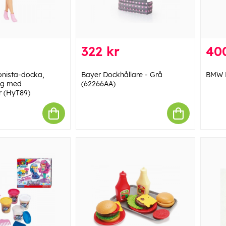
322 kr
40
onista-docka,
Bayer Dockhållare - Grå
BMW 
ng med
(62266AA)
r (HyT89)