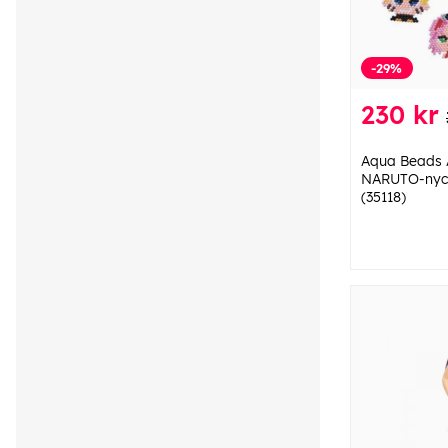
-29%
230 kr
Aqua Beads 
NARUTO-nyck
(35118)