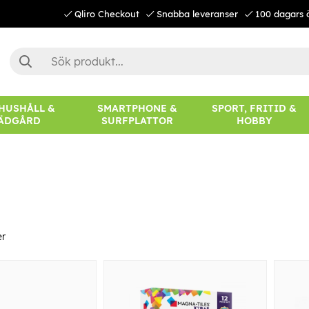
Qliro Checkout
Snabba leveranser
100 dagars 
 HUSHÅLL &
SMARTPHONE &
SPORT, FRITID &
ÄDGÅRD
SURFPLATTOR
HOBBY
er