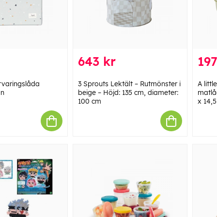
643 kr
197
rvaringslåda
3 Sprouts Lektält – Rutmönster i
A litt
ön
beige – Höjd: 135 cm, diameter:
matlåd
100 cm
x 14,