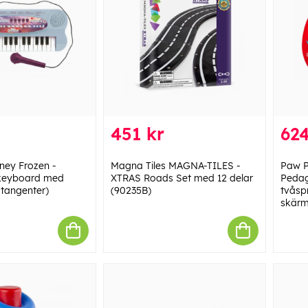
451 kr
624
ney Frozen -
Magna Tiles MAGNA-TILES -
Paw P
 keyboard med
XTRAS Roads Set med 12 delar
Pedag
 tangenter)
(90235B)
tvåsp
skärm