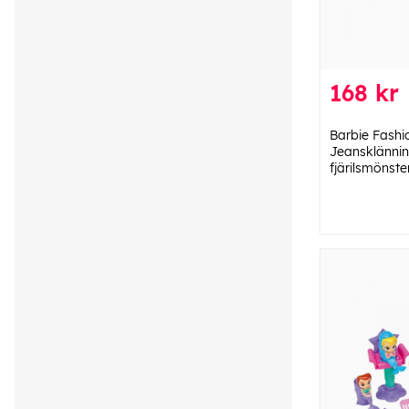
168 kr
Barbie Fashi
Jeansklänni
fjärilsmönste