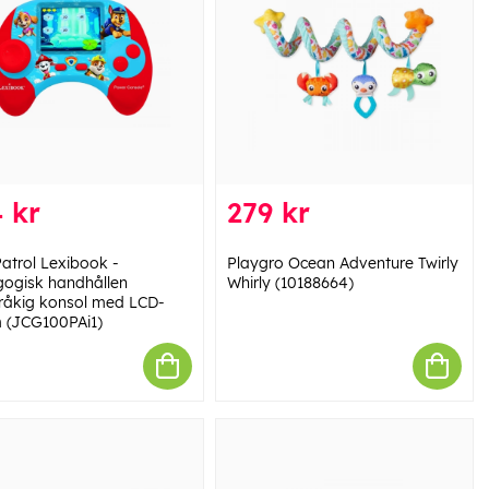
 kr
279 kr
atrol Lexibook -
Playgro Ocean Adventure Twirly
ogisk handhållen
Whirly (10188664)
råkig konsol med LCD-
 (JCG100PAi1)