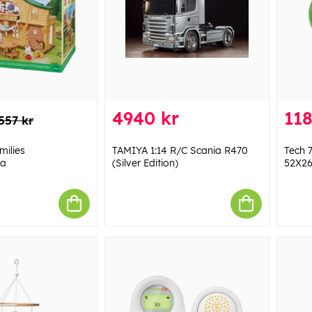
4940 kr
118
557 kr
milies
TAMIYA 1:14 R/C Scania R470
Tech 
ga
(Silver Edition)
52X26