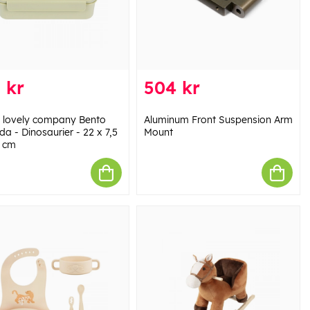
 kr
504 kr
le lovely company Bento
Aluminum Front Suspension Arm
a - Dinosaurier - 22 x 7,5
Mount
5 cm