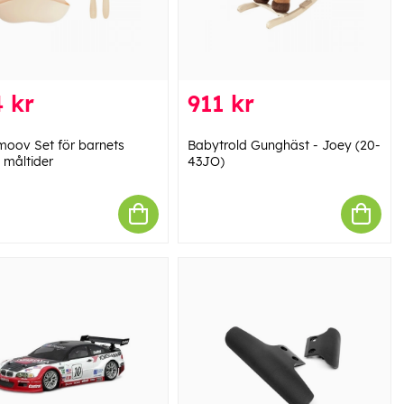
 kr
911 kr
oov Set för barnets
Babytrold Gunghäst - Joey (20-
 måltider
43JO)