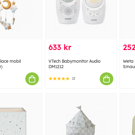
633 kr
252
Blace mobil
VTech Babymonitor Audio
Weta 
0)
DM1212
Smaug
22