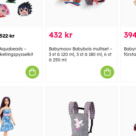
432 kr
394
322 kr
Aquabeads –
Babymoov Babybols multiset –
Babym
elringspysselkit
3 st à 120 ml, 3 st à 180 ml, 6 st
första
à 250 ml