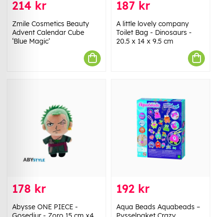
214 kr
187 kr
Zmile Cosmetics Beauty
A little lovely company
Advent Calendar Cube
Toilet Bag - Dinosaurs -
‘Blue Magic’
20.5 x 14 x 9.5 cm
178 kr
192 kr
Abysse ONE PIECE -
Aqua Beads Aquabeads –
Gosedjur - Zoro 15 cm x4
Pysselpaket Crazy