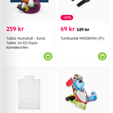
-47%
259 kr
69 kr
129 kr
Tubbz Numskull - Sonic
Turnbuckle M5X30Mm (Pr)
Tubbz 1st ED Espio
kameleonten