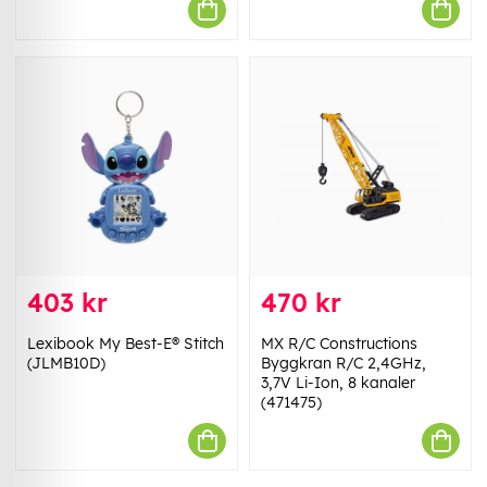
403 kr
470 kr
Lexibook My Best-E® Stitch
MX R/C Constructions
(JLMB10D)
Byggkran R/C 2,4GHz,
3,7V Li-Ion, 8 kanaler
(471475)