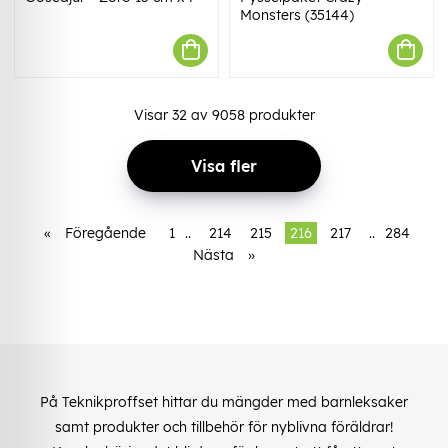
Monsters (35144)
Visar
32
av
9058
produkter
Visa fler
«
Föregående
1
..
214
215
216
217
..
284
Nästa
»
På Teknikproffset hittar du mängder med barnleksaker
samt produkter och tillbehör för nyblivna föräldrar!