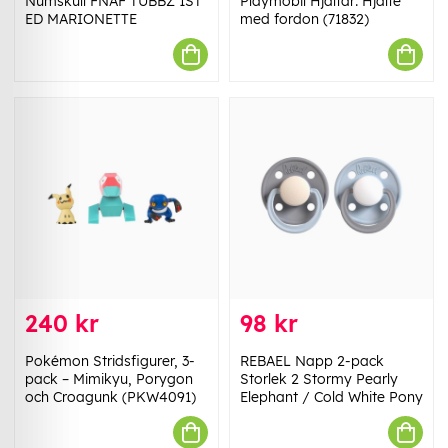
Numskull FNAF TUBBZ 1ST
Playmobil Hjältar: Hjälte
ED MARIONETTE
med fordon (71832)
240 kr
98 kr
Pokémon Stridsfigurer, 3-
REBAEL Napp 2-pack
pack – Mimikyu, Porygon
Storlek 2 Stormy Pearly
och Croagunk (PKW4091)
Elephant / Cold White Pony