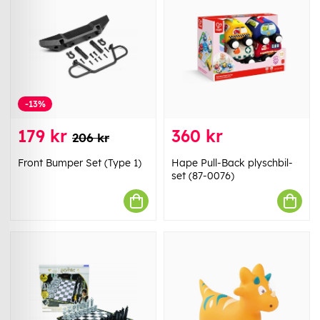
-13%
179 kr
360 kr
206 kr
Front Bumper Set (Type 1)
Hape Pull-Back plyschbil-
set (87-0076)