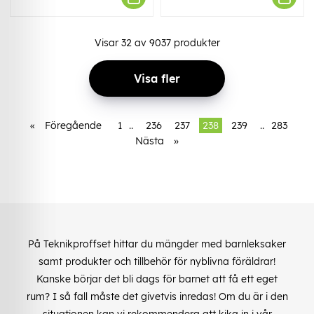
Visar
32
av
9037
produkter
Visa fler
«
Föregående
1
..
236
237
238
239
..
283
Nästa
»
På Teknikproffset hittar du mängder med barnleksaker
samt produkter och tillbehör för nyblivna föräldrar!
Kanske börjar det bli dags för barnet att få ett eget
rum? I så fall måste det givetvis inredas! Om du är i den
situationen kan vi rekommendera att kika in i vår