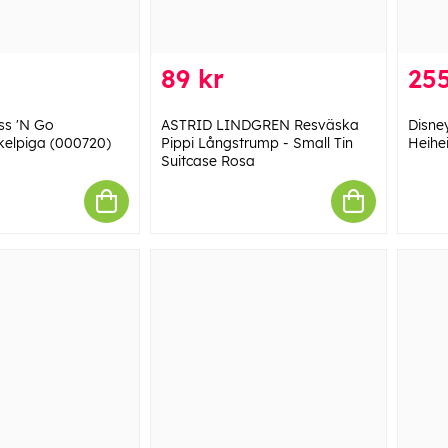
89 kr
255
s 'N Go
ASTRID LINDGREN Resväska
Disne
ckelpiga (000720)
Pippi Långstrump - Small Tin
Heihei
Suitcase Rosa