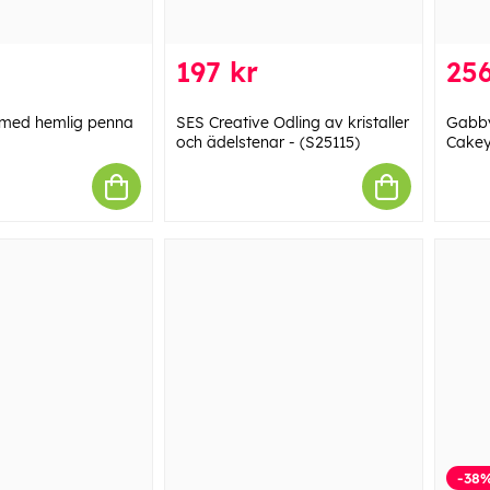
197 kr
256
 med hemlig penna
SES Creative Odling av kristaller
Gabby
och ädelstenar - (S25115)
Cakey
-38