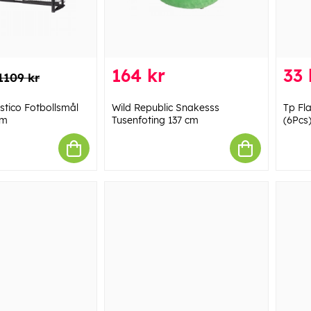
164 kr
33 
1109 kr
stico Fotbollsmål
Wild Republic Snakesss
Tp Fl
cm
Tusenfoting 137 cm
(6Pcs