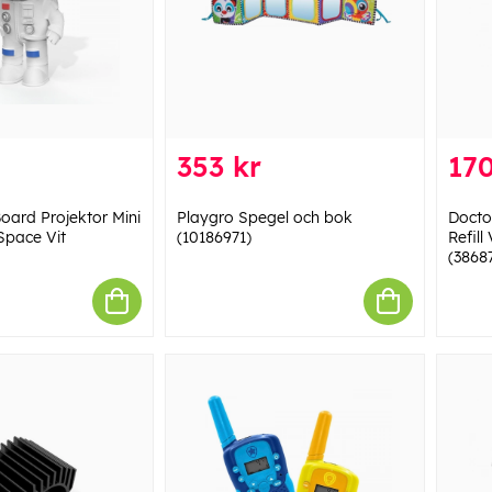
353 kr
170
Board Projektor Mini
Playgro Spegel och bok
Docto
 Space Vit
(10186971)
Refill
(3868