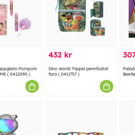
432 kr
307
äppglans Pompom
Dino World Trippel pennfodral
Palad
ME ( 0412090 )
fara ( 0411757 )
Beetl