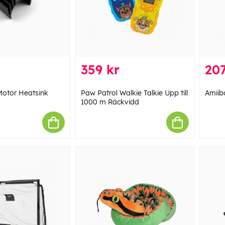
359 kr
207
otor Heatsink
Paw Patrol Walkie Talkie Upp till
Amiib
1000 m Räckvidd