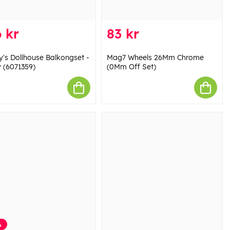
 kr
83 kr
's Dollhouse Balkongset -
Mag7 Wheels 26Mm Chrome
 (6071359)
(0Mm Off Set)
%