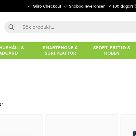
Qliro Checkout
Snabba leveranser
100 dagars 
 HUSHÅLL &
SMARTPHONE &
SPORT, FRITID &
ÄDGÅRD
SURFPLATTOR
HOBBY
er