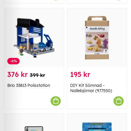
-6%
376 kr
195 kr
399 kr
Brio 33813 Polisstation
DIY Kit Sömnad -
Nallebjörnar (977550)