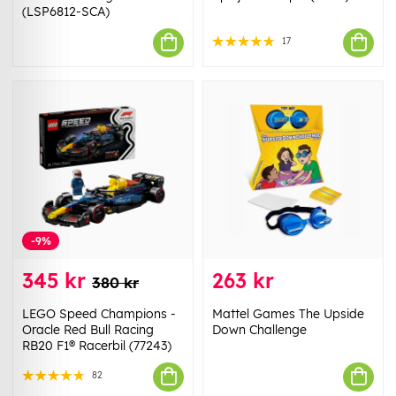
(LSP6812-SCA)
17
-9%
345 kr
263 kr
380 kr
LEGO Speed Champions -
Mattel Games The Upside
Oracle Red Bull Racing
Down Challenge
RB20 F1® Racerbil (77243)
82