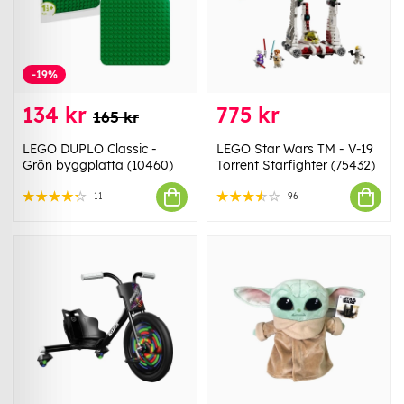
-19%
134 kr
775 kr
165 kr
LEGO DUPLO Classic -
LEGO Star Wars TM - V-19
Grön byggplatta (10460)
Torrent Starfighter (75432)
11
96