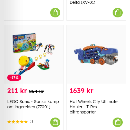
Delta (XV-01)
-17%
211 kr
1639 kr
254 kr
LEGO Sonic - Sonics kamp
Hot Wheels City Ultimate
om lägerelden (77001)
Hauler - T-Rex
biltransporter
15