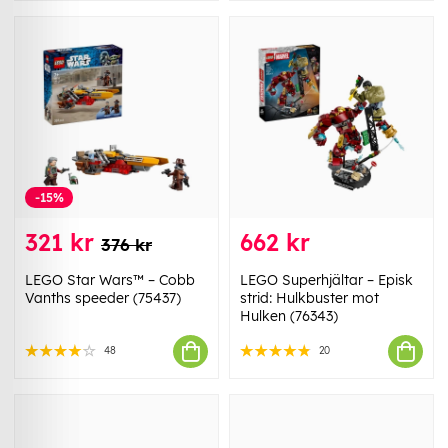
-15%
321 kr
662 kr
376 kr
LEGO Star Wars™ – Cobb
LEGO Superhjältar – Episk
Vanths speeder (75437)
strid: Hulkbuster mot
Hulken (76343)
48
20