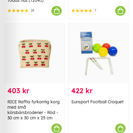
Toads hus (72041)
24
7
403 kr
422 kr
RICE Raffia fyrkantig korg
Sunsport Football Croquet
med små
körsbärsbroderier - Röd -
30 cm x 30 cm x 25 cm