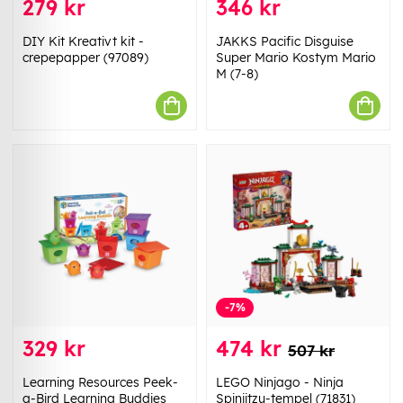
279 kr
346 kr
DIY Kit Kreativt kit -
JAKKS Pacific Disguise
crepepapper (97089)
Super Mario Kostym Mario
M (7-8)
-7%
329 kr
474 kr
507 kr
Learning Resources Peek-
LEGO Ninjago - Ninja
a-Bird Learning Buddies
Spinjitzu-tempel (71831)