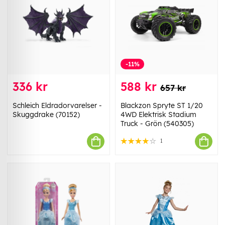
-11%
336 kr
588 kr
657 kr
Schleich Eldradorvarelser -
Blackzon Spryte ST 1/20
Skuggdrake (70152)
4WD Elektrisk Stadium
Truck - Grön (540305)
1