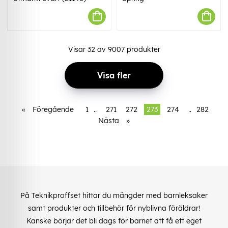
Visar
32
av
9007
produkter
Visa fler
«
Föregående
1
..
271
272
273
274
..
282
Nästa
»
På Teknikproffset hittar du mängder med barnleksaker
samt produkter och tillbehör för nyblivna föräldrar!
Kanske börjar det bli dags för barnet att få ett eget