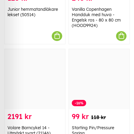
Junior hemmatandläkare
Vanilla Copenhagen
lekset (50514)
Handduk med huva -
Engelsk ros - 80 x 80 cm
(HOOD9924)
-16%
2191 kr
99 kr
118 kr
Volare Barncykel 14 -
Starting Pin/Pressure
Utmärkt svart (21146)
Spring