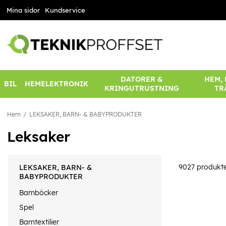
Mina sidor
Kundservice
DATORER &
HEM,
BIL
HEMELEKTRONIK
KRINGUTRUSTNING
TR
Hem
LEKSAKER, BARN- & BABYPRODUKTER
Leksaker
9027
produkt
LEKSAKER, BARN- &
BABYPRODUKTER
Barnböcker
Spel
Barntextilier