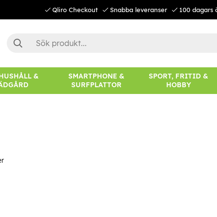
Qliro Checkout
Snabba leveranser
100 dagars 
 HUSHÅLL &
SMARTPHONE &
SPORT, FRITID &
ÄDGÅRD
SURFPLATTOR
HOBBY
er