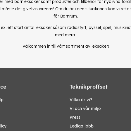
r med barnleksaker samt produkter och tillbehör för nyblivna föräld
ll måste det givetvis inredas! Om du är i den situationen kan vi rek
för Barnrum.
ex. ett stort antal leksaker såsom radiostyrt, pyssel, spel, musiki
med mera.
Välkommen in till vårt sortiment av leksaker!
ice
Teknikproffset
lp
Vilka är vi?
Vi och vår miljö
Press
licy
Lediga jobb