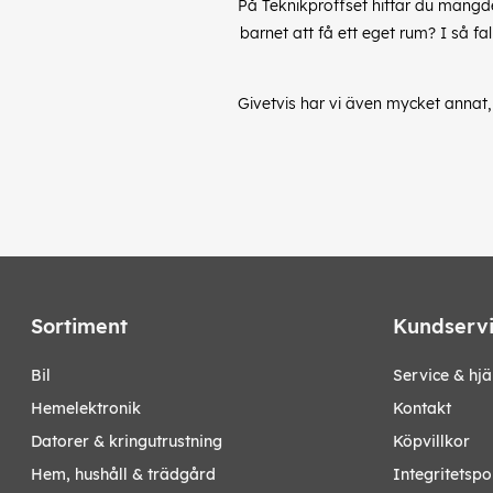
På Teknikproffset hittar du mängde
barnet att få ett eget rum? I så fa
Givetvis har vi även mycket annat, 
Sortiment
Kundserv
bil
Service & hjä
hemelektronik
Kontakt
datorer & kringutrustning
Köpvillkor
hem, hushåll & trädgård
Integritetspo