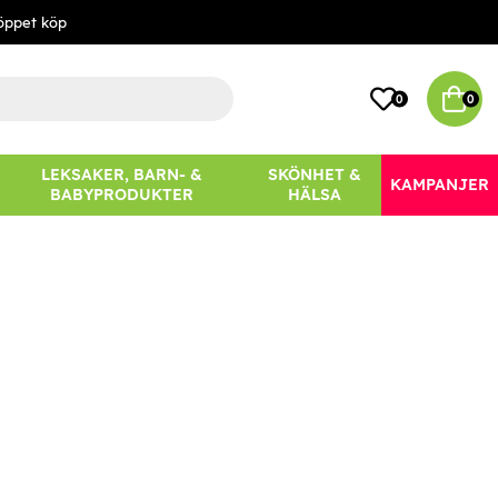
öppet köp
0
0
LEKSAKER, BARN- &
SKÖNHET &
KAMPANJER
BABYPRODUKTER
HÄLSA