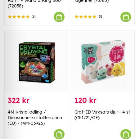
Kart™ - Wario & King Boo
lägenhet (76785)
(72038)
24
51
322 kr
120 kr
4M Kristallodling /
Craft ID Virksats djur - 4 st
Dinosaurie-kristallterrarium
(CR1721/GE)
(EU) - (4M-03926)