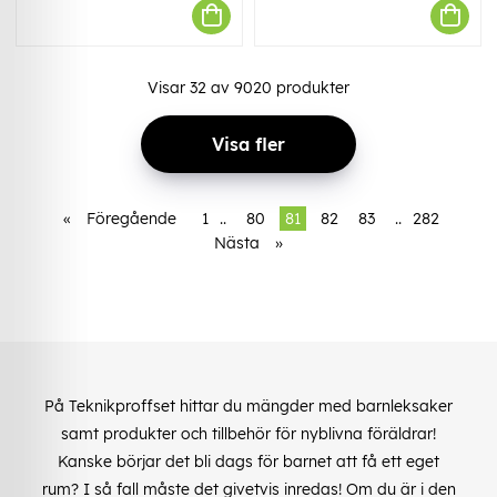
Visar
32
av
9020
produkter
Visa fler
«
Föregående
1
..
80
81
82
83
..
282
Nästa
»
På Teknikproffset hittar du mängder med barnleksaker
samt produkter och tillbehör för nyblivna föräldrar!
Kanske börjar det bli dags för barnet att få ett eget
rum? I så fall måste det givetvis inredas! Om du är i den