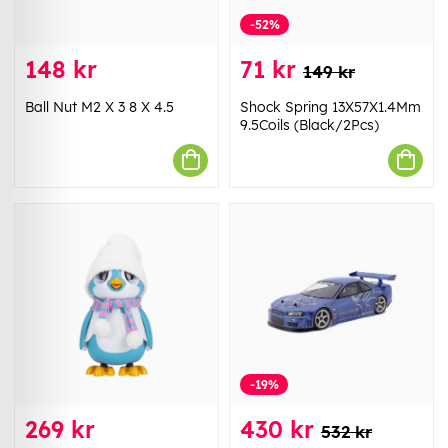
-52%
148 kr
71 kr
149 kr
Ball Nut M2 X 3 8 X 4.5
Shock Spring 13X57X1.4Mm
9.5Coils (Black/2Pcs)
-19%
269 kr
430 kr
532 kr