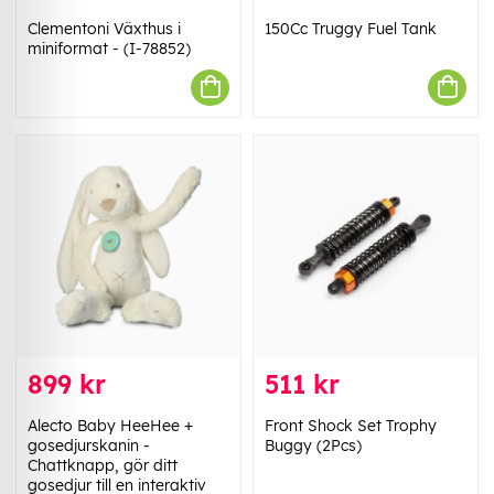
Clementoni Växthus i
150Cc Truggy Fuel Tank
miniformat - (I-78852)
899 kr
511 kr
Alecto Baby HeeHee +
Front Shock Set Trophy
gosedjurskanin -
Buggy (2Pcs)
Chattknapp, gör ditt
gosedjur till en interaktiv