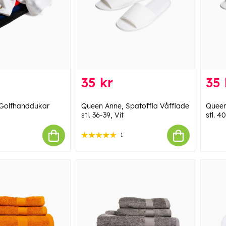
35 kr
35 
Golfhanddukar
Queen Anne, Spatoffla Våfflade
Queen
stl. 36-39, Vit
stl. 4
1