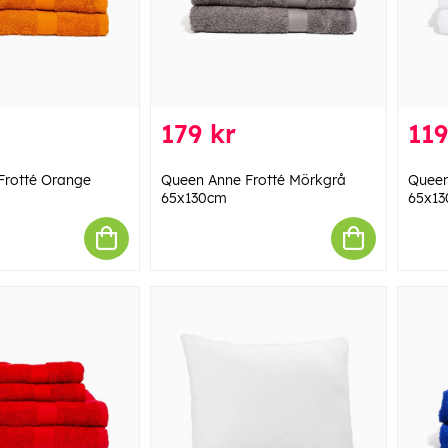
179 kr
119
Frotté Orange
Queen Anne Frotté Mörkgrå
Queen
65x130cm
65x1