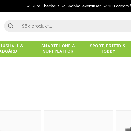
Qliro Checkout
Snabba leveranser
100 dagars 
 HUSHÅLL &
SMARTPHONE &
SPORT, FRITID &
ÄDGÅRD
SURFPLATTOR
HOBBY