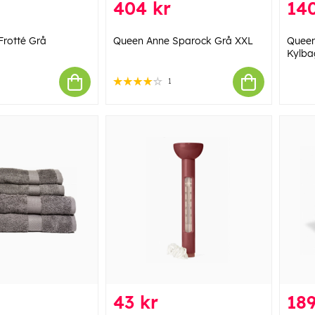
404 kr
140
Frotté Grå
Queen Anne Sparock Grå XXL
Queen
Kylba
1
43 kr
189