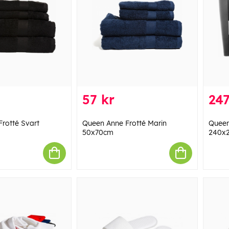
57 kr
247
rotté Svart
Queen Anne Frotté Marin
Queen
50x70cm
240x