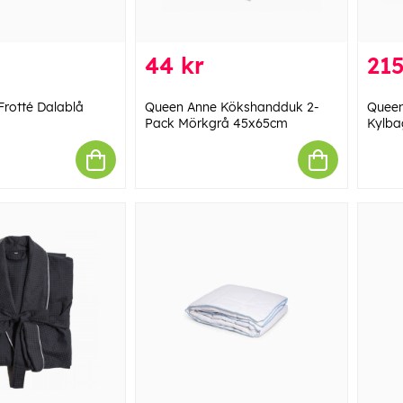
44 kr
215
rotté Dalablå
Queen Anne Kökshandduk 2-
Queen
Pack Mörkgrå 45x65cm
Kylba