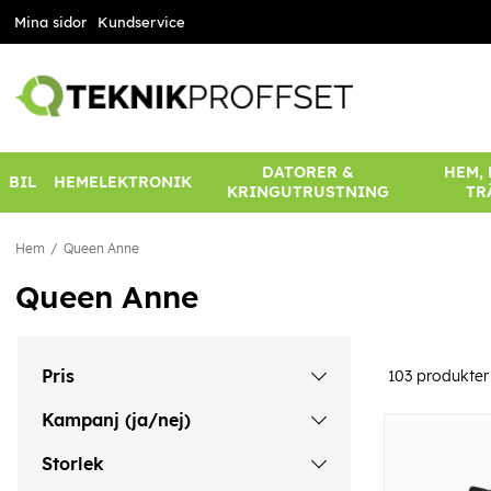
Mina sidor
Kundservice
DATORER &
HEM,
BIL
HEMELEKTRONIK
KRINGUTRUSTNING
TR
Hem
Queen Anne
Queen Anne
Pris
103
produkter
Kampanj (ja/nej)
Storlek