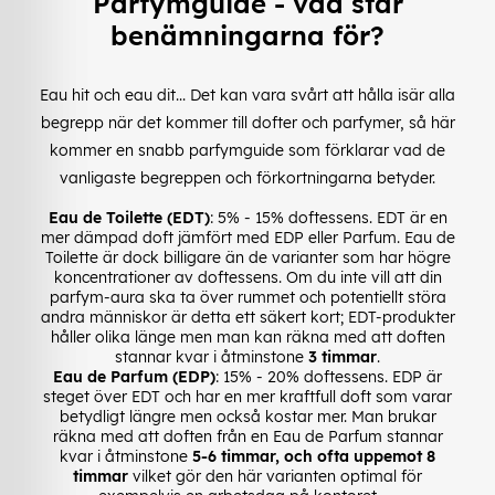
Parfymguide - vad står
benämningarna för?
Eau hit och eau dit... Det kan vara svårt att hålla isär alla
begrepp när det kommer till dofter och parfymer, så här
kommer en snabb parfymguide som förklarar vad de
vanligaste begreppen och förkortningarna betyder.
Eau de Toilette (EDT)
: 5% - 15% doftessens. EDT är en
mer dämpad doft jämfört med EDP eller Parfum. Eau de
Toilette är dock billigare än de varianter som har högre
koncentrationer av doftessens. Om du inte vill att din
parfym-aura ska ta över rummet och potentiellt störa
andra människor är detta ett säkert kort; EDT-produkter
håller olika länge men man kan räkna med att doften
stannar kvar i åtminstone
3 timmar
.
Eau de Parfum (EDP)
: 15% - 20% doftessens. EDP är
steget över EDT och har en mer kraftfull doft som varar
betydligt längre men också kostar mer. Man brukar
räkna med att doften från en Eau de Parfum stannar
kvar i åtminstone
5-6 timmar, och ofta uppemot 8
timmar
vilket gör den här varianten optimal för