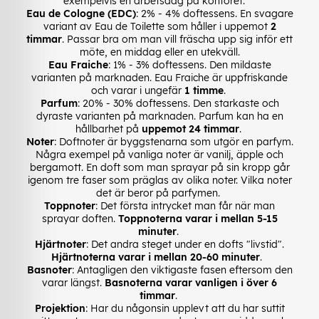
exempelvis en arbetsdag på kontoret.
Eau de Cologne (EDC)
: 2% - 4% doftessens. En svagare
variant av Eau de Toilette som håller i uppemot
2
timmar
. Passar bra om man vill fräscha upp sig inför ett
möte, en middag eller en utekväll.
Eau Fraiche
: 1% - 3% doftessens. Den mildaste
varianten på marknaden. Eau Fraiche är uppfriskande
och varar i ungefär
1 timme
.
Parfum
: 20% - 30% doftessens. Den starkaste och
dyraste varianten på marknaden. Parfum kan ha en
hållbarhet på
uppemot 24 timmar
.
Noter
: Doftnoter är byggstenarna som utgör en parfym.
Några exempel på vanliga noter är vanilj, äpple och
bergamott. En doft som man sprayar på sin kropp går
igenom tre faser som präglas av olika noter. Vilka noter
det är beror på parfymen.
Toppnoter
: Det första intrycket man får när man
sprayar doften.
Toppnoterna varar i mellan 5-15
minuter
.
Hjärtnoter
: Det andra steget under en dofts "livstid".
Hjärtnoterna varar i mellan 20-60 minuter
.
Basnoter
: Antagligen den viktigaste fasen eftersom den
varar längst.
Basnoterna varar vanligen i över 6
timmar
.
Projektion
: Har du någonsin upplevt att du har suttit