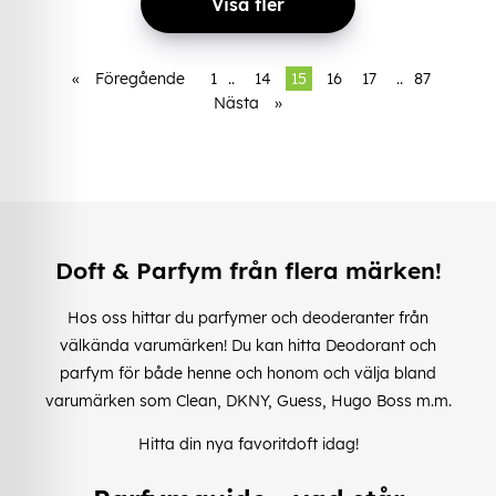
Visa fler
«
Föregående
1
..
14
15
16
17
..
87
Nästa
»
Doft & Parfym från flera märken!
Hos oss hittar du parfymer och deoderanter från
välkända varumärken! Du kan hitta Deodorant och
parfym för både henne och honom och välja bland
varumärken som Clean, DKNY, Guess, Hugo Boss m.m.
Hitta din nya favoritdoft idag!