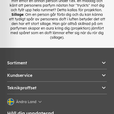
mitt emot en annan person under t.ex. en middag och
känt att personens parfym nästan har "tryckts" mot dig
och fyllt upp hela rummet? Detta kallas för projektion.
Sillage
: Om en person går förbi dig och du kan känna
ett tydligt spår av personens doft i luften betyder det att
den har ett stort sillage. Man gör alltså skillnad på om
parfymen skapar en aura kring dig (projektion) jämfört
med spåret som en doft lämnar efter sig när du rör dig
(sillage).
Sortiment
Kundservice
Teknikproffset
Ändra Land
Håll dig uppdaterad