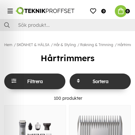
0
0
Hem
SKÖNHET & HÄLSA
Hår & Styling
Rakning & Trimning
Hårtrimme
Hårtrimmers
Filtrera
Sortera
100
produkter