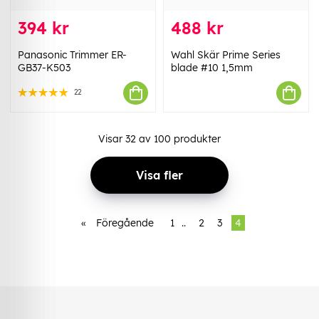
394 kr
488 kr
Panasonic Trimmer ER-
Wahl Skär Prime Series
GB37-K503
blade #10 1,5mm
22
Visar
32
av
100
produkter
Visa fler
«
Föregående
1
..
2
3
4