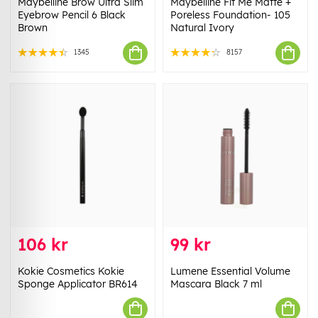
Maybelline Brow Ultra Slim
Maybelline Fit Me Matte +
Eyebrow Pencil 6 Black
Poreless Foundation- 105
Brown
Natural Ivory
1345
8157
106 kr
99 kr
Kokie Cosmetics Kokie
Lumene Essential Volume
Sponge Applicator BR614
Mascara Black 7 ml