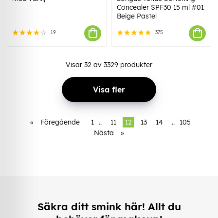
Concealer SPF30 15 ml #01
Beige Pastel
19
375
Visar
32
av
3329
produkter
Visa fler
«
Föregående
1
..
11
12
13
14
..
105
Nästa
»
Säkra ditt smink här! Allt du