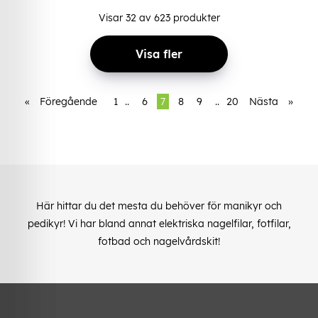
Visar
32
av
623
produkter
Visa fler
«
Föregående
1
..
6
7
8
9
..
20
Nästa
»
Här hittar du det mesta du behöver för manikyr och
pedikyr! Vi har bland annat elektriska nagelfilar, fotfilar,
fotbad och nagelvårdskit!