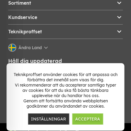
Sortiment
Kundservice
Teknikproffset
Ändra Land
Håll dig uppdaterad
Få de senaste nyheterna, hetaste erbjudandena och
Teknikproffset använder cookies för att anpassa och
bästa tipsen från oss direkt i din mejlkorg. Signa upp på
förbättra det innehåll som visas för dig.
vårt nyhetsbrev!
Vi rekommenderar att du accepterar samtliga typer
av cookies för att du ska få bästa tänkbara
upplevelse när du handlar hos oss.
OK
Genom att fortsätta använda webbplatsen
godkänner du användandet av cookies.
INSTÄLLNINGAR
ACCEPTERA
TP E-commerce Nordic AB
Org.nr: 559386-1841