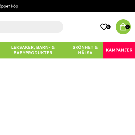
öppet köp
0
0
LEKSAKER, BARN- &
SKÖNHET &
KAMPANJER
BABYPRODUKTER
HÄLSA