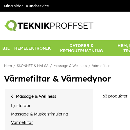
Mina sidor
Kundservice
DATORER &
HEM,
BIL
HEMELEKTRONIK
KRINGUTRUSTNING
TR
Hem
SKÖNHET & HÄLSA
Massage & Wellness
Värmefiltar
Värmefiltar & Värmedynor
63
produkter
Massage & Wellness
Ljusterapi
Massage & Muskelstimulering
Värmefiltar