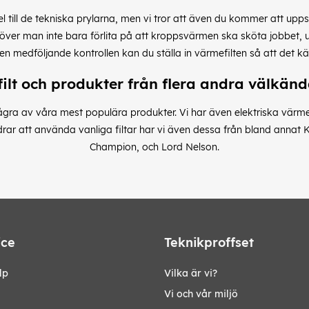
el till de tekniska prylarna, men vi tror att även du kommer att up
över man inte bara förlita på att kroppsvärmen ska sköta jobbet, u
n medföljande kontrollen kan du ställa in värmefilten så att det kä
ilt och produkter från flera andra välkä
ågra av våra mest populära produkter. Vi har även elektriska värme
r att använda vanliga filtar har vi även dessa från bland annat K
Champion, och Lord Nelson.
ice
Teknikproffset
lp
Vilka är vi?
Vi och vår miljö