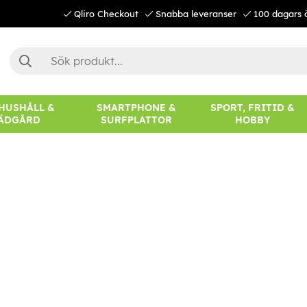
Qliro Checkout
Snabba leveranser
100 dagars 
 HUSHÅLL &
SMARTPHONE &
SPORT, FRITID &
ÄDGÅRD
SURFPLATTOR
HOBBY