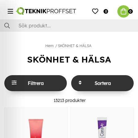
0
0
Hem
SKÖNHET & HÄLSA
SKÖNHET & HÄLSA
Filtrera
Sortera
13213
produkter