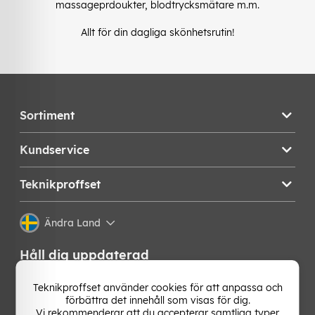
massageprdoukter, blodtrycksmätare m.m.
Allt för din dagliga skönhetsrutin!
Sortiment
Kundservice
Teknikproffset
Ändra Land
Håll dig uppdaterad
Få de senaste nyheterna, hetaste erbjudandena och
Teknikproffset använder cookies för att anpassa och
bästa tipsen från oss direkt i din mejlkorg. Signa upp på
förbättra det innehåll som visas för dig.
vårt nyhetsbrev!
Vi rekommenderar att du accepterar samtliga typer