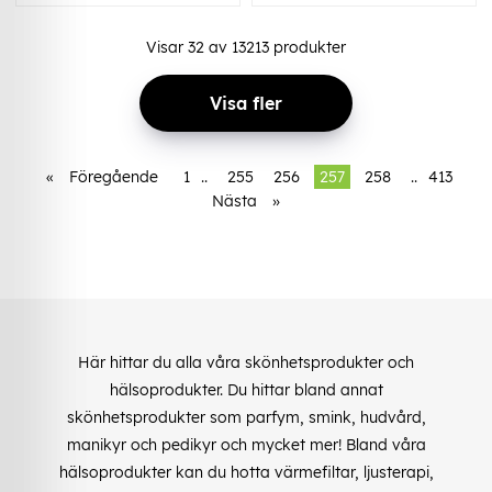
Visar
32
av
13213
produkter
Visa fler
«
Föregående
1
..
255
256
257
258
..
413
Nästa
»
Här hittar du alla våra skönhetsprodukter och
hälsoprodukter. Du hittar bland annat
skönhetsprodukter som parfym, smink, hudvård,
manikyr och pedikyr och mycket mer! Bland våra
hälsoprodukter kan du hotta värmefiltar, ljusterapi,