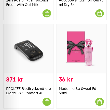
24H Roll On 75 ml Alcohol
Aquapower Comfort Gel 75
Free - With Oat Milk
ml Dry Skin
871 kr
36 kr
PROLIFE Blodtrycksmätare
Madonna So Sweet Edt
Digital PA5 Comfort AF
50ml