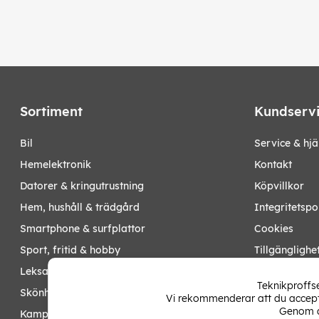
Sortiment
Kundserv
bil
Service & hjä
hemelektronik
Kontakt
datorer & kringutrustning
Köpvillkor
hem, hushåll & trädgård
Integritetspo
smartphone & surfplattor
Cookies
sport, fritid & hobby
Tillgänglighe
leksaker, barn- & babyprodukter
Ångra köp
Teknikproffse
skönhet & hälsa
Vi rekommenderar att du accepte
Mina sidor
Genom a
kampanjer