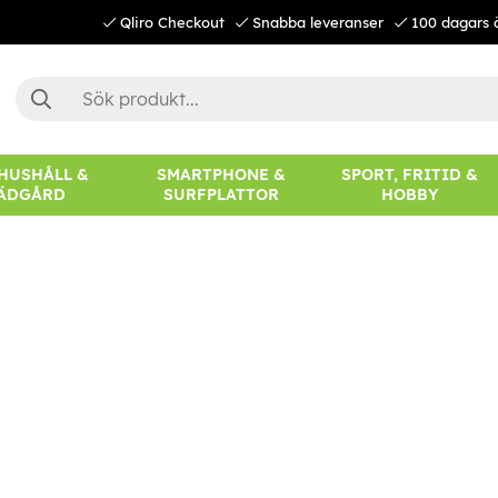
Qliro Checkout
Snabba leveranser
100 dagars 
 HUSHÅLL &
SMARTPHONE &
SPORT, FRITID &
ÄDGÅRD
SURFPLATTOR
HOBBY