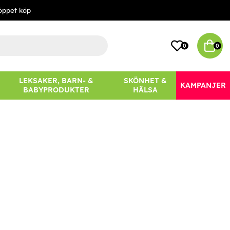
öppet köp
0
0
LEKSAKER, BARN- &
SKÖNHET &
KAMPANJER
BABYPRODUKTER
HÄLSA