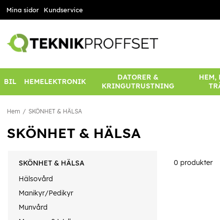
Mina sidor
Kundservice
DATORER &
HEM,
BIL
HEMELEKTRONIK
KRINGUTRUSTNING
TR
Hem
SKÖNHET & HÄLSA
SKÖNHET & HÄLSA
0
produkter
SKÖNHET & HÄLSA
Hälsovård
Manikyr/Pedikyr
Munvård