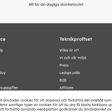
Allt för din dagliga skönhetsrutin!
ice
Teknikproffset
lp
Vilka är vi?
Vi och vår miljö
Press
licy
Lediga jobb
B2B
tsuppgifter
Affiliate
Ändra Land
t använder cookies för att anpassa och förbättra det innehåll som 
rar samtliga typer av cookies för att du ska få bästa tänkbara up
tt fortsätta använda webbplatsen godkänner du användandet av 