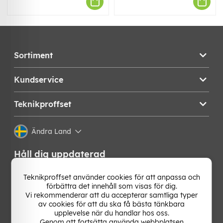
Sortiment
Kundservice
Teknikproffset
Ändra Land
Håll dig uppdaterad
Få de senaste nyheterna, hetaste erbjudandena och
Teknikproffset använder cookies för att anpassa och
bästa tipsen från oss direkt i din mejlkorg. Signa upp på
förbättra det innehåll som visas för dig.
vårt nyhetsbrev!
Vi rekommenderar att du accepterar samtliga typer
av cookies för att du ska få bästa tänkbara
upplevelse när du handlar hos oss.
OK
Genom att fortsätta använda webbplatsen