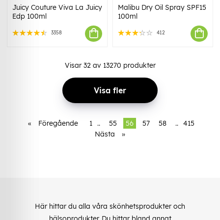
Juicy Couture Viva La Juicy
Malibu Dry Oil Spray SPF15
Edp 100ml
100ml
3358
412
Visar
32
av
13270
produkter
Visa fler
«
Föregående
1
..
55
56
57
58
..
415
Nästa
»
Här hittar du alla våra skönhetsprodukter och
hälsoprodukter. Du hittar bland annat