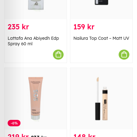
235 kr
159 kr
Lattafa Ana Abiyedh Edp
Nailura Top Coat – Matt UV
Spray 60 ml
-6%
219 kr
148 kr