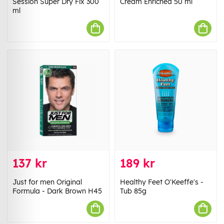
Session Super Dry Fix 300
Cream Enriched 50 ml
ml
137 kr
189 kr
Just for men Original
Healthy Feet O'Keeffe's -
Formula - Dark Brown H45
Tub 85g