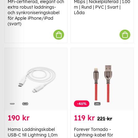
MFi-certifierad, elegant och
Mbps | Nickelplaterad | 1.00
extra robust laddnings-
m | Rund | PVC | Svart |
och synkroniseringskabel
Låda
för Apple iPhone/iPad
(svart)
-46%
190 kr
119 kr
221 kr
Hama Laddningskabel
Forever Tornado -
USB-C till Lightning 1,0m
Lightning-kabel för