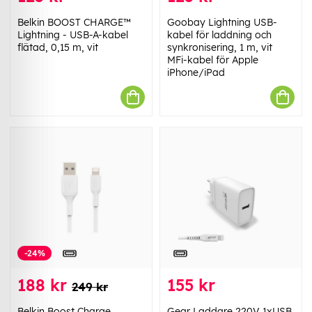
Belkin BOOST CHARGE™
Goobay Lightning USB-
Lightning - USB-A-kabel
kabel för laddning och
flätad, 0,15 m, vit
synkronisering, 1 m, vit
MFi-kabel för Apple
iPhone/iPad
-24%
188 kr
155 kr
249 kr
Belkin Boost Charge
Gear Laddare 220V 1xUSB