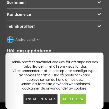
Sortiment
Kundservice
Teknikproffset
Ändra Land
Håll dig uppdaterad
Få de senaste nyheterna, hetaste erbjudandena och
Teknikproffset använder cookies för att anpassa och
bästa tipsen från oss direkt i din mejlkorg. Signa upp på
förbättra det innehåll som visas för dig.
vårt nyhetsbrev!
Vi rekommenderar att du accepterar samtliga typer
av cookies för att du ska få bästa tänkbara
upplevelse när du handlar hos oss.
OK
Genom att fortsätta använda webbplatsen
godkänner du användandet av cookies.
INSTÄLLNINGAR
ACCEPTERA
TP E-commerce Nordic AB
Org.nr: 559386-1841