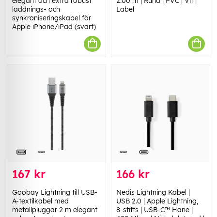
elegant och extra robust
2.00 m | Rund | PVC | Vit |
laddnings- och
Label
synkroniseringskabel för
Apple iPhone/iPad (svart)
167 kr
166 kr
Goobay Lightning till USB-
Nedis Lightning Kabel |
A-textilkabel med
USB 2.0 | Apple Lightning,
metallpluggar 2 m elegant
8-stifts | USB-C™ Hane |