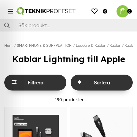
0
0
Hem
SMARTPHONE & SURFPLATTOR
Laddare & Kablar
Kablar
Kablar 
Kablar Lightning till Apple
Filtrera
Sortera
190
produkter