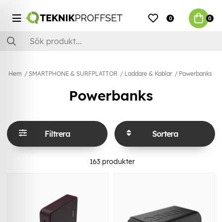
0
0
Hem
SMARTPHONE & SURFPLATTOR
Laddare & Kablar
Powerbanks
Powerbanks
Filtrera
Sortera
163
produkter