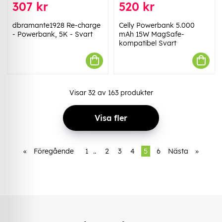
307 kr
520 kr
dbramante1928 Re-charge
Celly Powerbank 5.000
- Powerbank, 5K - Svart
mAh 15W MagSafe-
kompatibel Svart
Visar
32
av
163
produkter
Visa fler
«
Föregående
1
..
2
3
4
5
6
Nästa
»