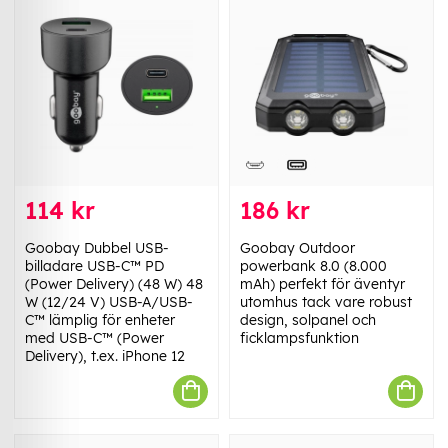
114 kr
186 kr
Goobay Dubbel USB-
Goobay Outdoor
billadare USB-C™ PD
powerbank 8.0 (8.000
(Power Delivery) (48 W) 48
mAh) perfekt för äventyr
W (12/24 V) USB-A/USB-
utomhus tack vare robust
C™ lämplig för enheter
design, solpanel och
med USB-C™ (Power
ficklampsfunktion
Delivery), t.ex. iPhone 12