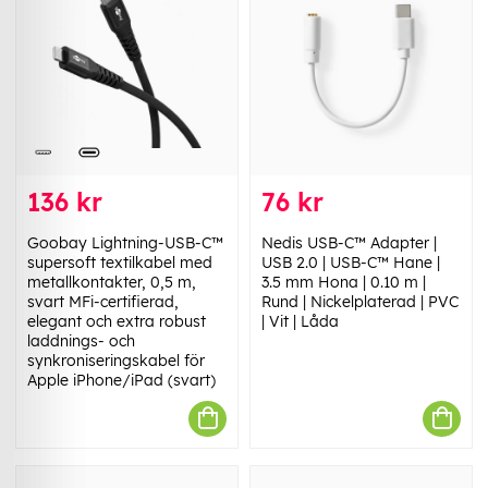
136 kr
76 kr
Goobay Lightning-USB-C™
Nedis USB-C™ Adapter |
supersoft textilkabel med
USB 2.0 | USB-C™ Hane |
metallkontakter, 0,5 m,
3.5 mm Hona | 0.10 m |
svart MFi-certifierad,
Rund | Nickelplaterad | PVC
elegant och extra robust
| Vit | Låda
laddnings- och
synkroniseringskabel för
Apple iPhone/iPad (svart)