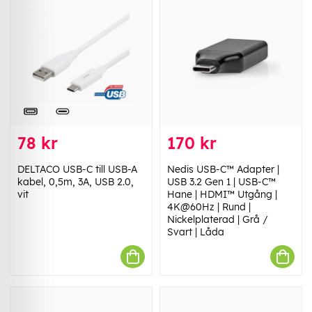
78 kr
170 kr
DELTACO USB-C till USB-A
Nedis USB-C™ Adapter |
kabel, 0,5m, 3A, USB 2.0,
USB 3.2 Gen 1 | USB-C™
vit
Hane | HDMI™ Utgång |
4K@60Hz | Rund |
Nickelplaterad | Grå /
Svart | Låda