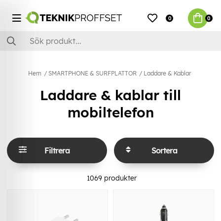
0
0
Hem
SMARTPHONE & SURFPLATTOR
Laddare & Kablar
Laddare & kablar till
mobiltelefon
Filtrera
Sortera
1069
produkter