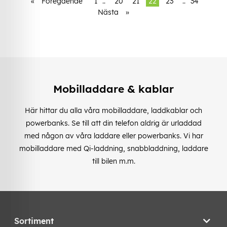
«
Föregående
1
..
20
21
22
23
..
34
Nästa
»
Mobilladdare & kablar
Här hittar du alla våra mobilladdare, laddkablar och
powerbanks. Se till att din telefon aldrig är urladdad
med någon av våra laddare eller powerbanks. Vi har
mobilladdare med Qi-laddning, snabbladdning, laddare
till bilen m.m.
Sortiment