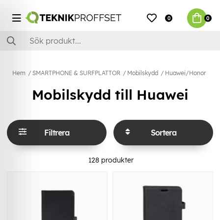
0
0
Hem
SMARTPHONE & SURFPLATTOR
Mobilskydd
Huawei/Honor
Mobilskydd till Huawei
Filtrera
Sortera
128
produkter