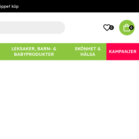
öppet köp
0
0
LEKSAKER, BARN- &
SKÖNHET &
KAMPANJER
BABYPRODUKTER
HÄLSA