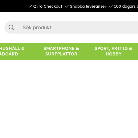
Qliro Checkout
Snabba leveranser
100 dagars 
 HUSHÅLL &
SMARTPHONE &
SPORT, FRITID &
ÄDGÅRD
SURFPLATTOR
HOBBY