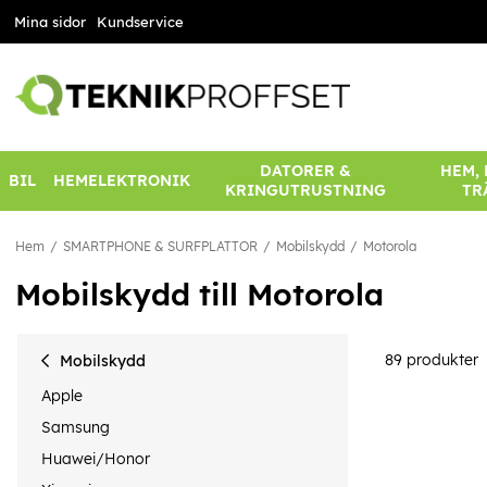
Mina sidor
Kundservice
DATORER &
HEM,
BIL
HEMELEKTRONIK
KRINGUTRUSTNING
TR
Hem
SMARTPHONE & SURFPLATTOR
Mobilskydd
Motorola
Mobilskydd till Motorola
89
produkter
Mobilskydd
Apple
Samsung
Huawei/Honor