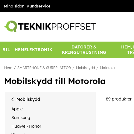
Mina sidor
Kundservice
DATORER &
HEM,
BIL
HEMELEKTRONIK
KRINGUTRUSTNING
TR
Hem
SMARTPHONE & SURFPLATTOR
Mobilskydd
Motorola
Mobilskydd till Motorola
89
produkter
Mobilskydd
Apple
Samsung
Huawei/Honor