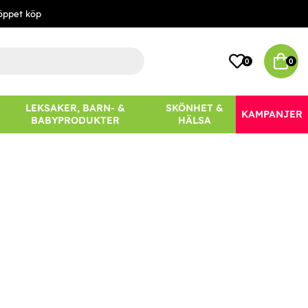
öppet köp
0
0
LEKSAKER, BARN- &
SKÖNHET &
KAMPANJER
BABYPRODUKTER
HÄLSA