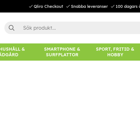
Qliro Checkout
Snabba leveranser
100 dagars 
 HUSHÅLL &
SMARTPHONE &
SPORT, FRITID &
ÄDGÅRD
SURFPLATTOR
HOBBY