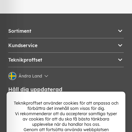
Sortiment
Kundservice
Teknikproffset
Ändra Land
Håll dig uppdaterad
Få de senaste nyheterna, hetaste erbjudandena och
Teknikproffset använder cookies för att anpassa och
bästa tipsen från oss direkt i din mejlkorg. Signa upp på
förbättra det innehåll som visas för dig.
vårt nyhetsbrev!
Vi rekommenderar att du accepterar samtliga typer
av cookies för att du ska få bästa tänkbara
upplevelse när du handlar hos oss.
OK
Genom att fortsätta använda webbplatsen