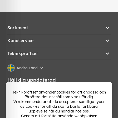
Sortiment
Kundservice
Teknikproffset
Ändra Land
Håll dig uppdaterad
Få de senaste nyheterna, hetaste erbjudandena och
Teknikproffset använder cookies för att anpassa och
bästa tipsen från oss direkt i din mejlkorg. Signa upp på
förbättra det innehåll som visas för dig.
vårt nyhetsbrev!
Vi rekommenderar att du accepterar samtliga typer
av cookies för att du ska få bästa tänkbara
upplevelse när du handlar hos oss.
OK
Genom att fortsätta använda webbplatsen