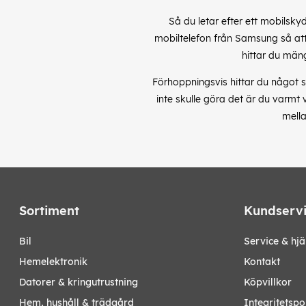
Så du letar efter ett mobilsky
mobiltelefon från Samsung så att 
hittar du män
Förhoppningsvis hittar du något s
inte skulle göra det är du varmt
mella
Sortiment
Kundserv
bil
Service & hjä
hemelektronik
Kontakt
datorer & kringutrustning
Köpvillkor
hem, hushåll & trädgård
Integritetspo