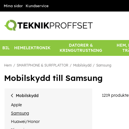
Mina sidor
Kundservice
DATORER &
HEM,
BIL
HEMELEKTRONIK
KRINGUTRUSTNING
TR
Hem
SMARTPHONE & SURFPLATTOR
Mobilskydd
Samsung
Mobilskydd till Samsung
1219
produkte
Mobilskydd
Apple
Samsung
Huawei/Honor