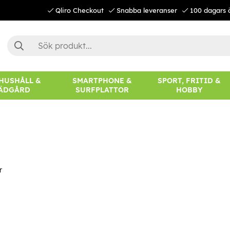
Qliro Checkout
Snabba leveranser
100 dagars 
 HUSHÅLL &
SMARTPHONE &
SPORT, FRITID &
ÄDGÅRD
SURFPLATTOR
HOBBY
r