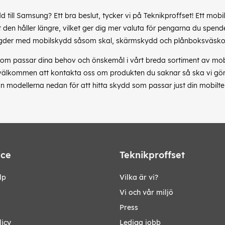
dd till Samsung? Ett bra beslut, tycker vi på Teknikproffset! Ett m
den håller längre, vilket ger dig mer valuta för pengarna du spende
gder med mobilskydd såsom skal, skärmskydd och plånboksväskor
om passar dina behov och önskemål i vårt breda sortiment av mobil
 välkommen att kontakta oss om produkten du saknar så ska vi göra 
n modellerna nedan för att hitta skydd som passar just din mobilte
ice
Teknikproffset
lp
Vilka är vi?
Vi och vår miljö
Press
licy
Lediga jobb