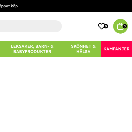
öppet köp
0
0
LEKSAKER, BARN- &
SKÖNHET &
KAMPANJER
BABYPRODUKTER
HÄLSA