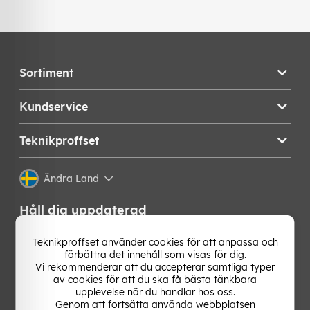
Sortiment
Kundservice
Teknikproffset
Ändra Land
Håll dig uppdaterad
Få de senaste nyheterna, hetaste erbjudandena och
Teknikproffset använder cookies för att anpassa och
bästa tipsen från oss direkt i din mejlkorg. Signa upp på
förbättra det innehåll som visas för dig.
vårt nyhetsbrev!
Vi rekommenderar att du accepterar samtliga typer
av cookies för att du ska få bästa tänkbara
upplevelse när du handlar hos oss.
OK
Genom att fortsätta använda webbplatsen