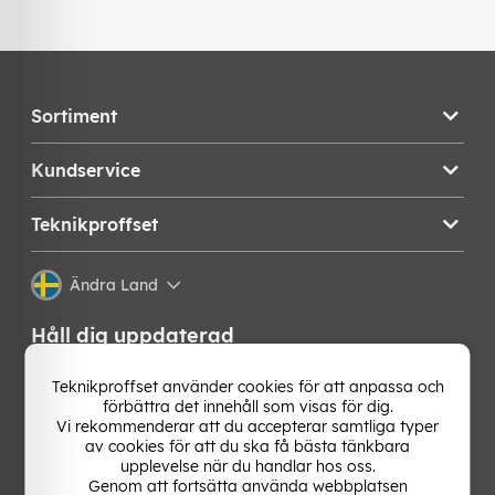
Sortiment
Kundservice
Teknikproffset
Ändra Land
Håll dig uppdaterad
Få de senaste nyheterna, hetaste erbjudandena och
Teknikproffset använder cookies för att anpassa och
bästa tipsen från oss direkt i din mejlkorg. Signa upp på
förbättra det innehåll som visas för dig.
vårt nyhetsbrev!
Vi rekommenderar att du accepterar samtliga typer
av cookies för att du ska få bästa tänkbara
upplevelse när du handlar hos oss.
OK
Genom att fortsätta använda webbplatsen