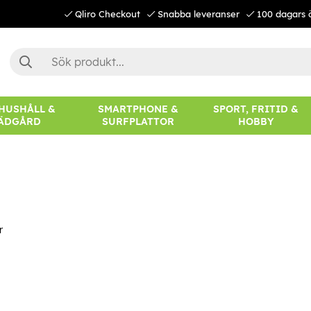
Qliro Checkout
Snabba leveranser
100 dagars 
 HUSHÅLL &
SMARTPHONE &
SPORT, FRITID &
ÄDGÅRD
SURFPLATTOR
HOBBY
r