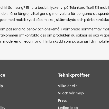
dd till Samsung? Ett bra beslut, tycker vi på Teknikproffset! Ett m
den håller längre, vilket ger dig mer valuta för pengarna du spende
gder med mobilskydd såsom skal, skärmskydd och plånboksväskor
om passar dina behov och önskemål i vårt breda sortiment av mobil
 välkommen att kontakta oss om produkten du saknar så ska vi göra 
n modellerna nedan för att hitta skydd som passar just din mobilte
ice
Teknikproffset
lp
Vilka är vi?
Vi och vår miljö
Press
licy
Lediga jobb