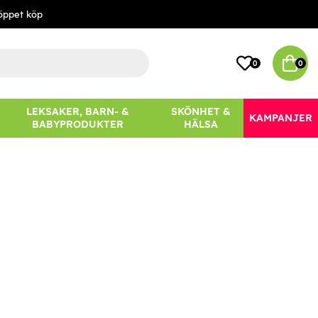
öppet köp
0
0
LEKSAKER, BARN- &
SKÖNHET &
KAMPANJER
BABYPRODUKTER
HÄLSA