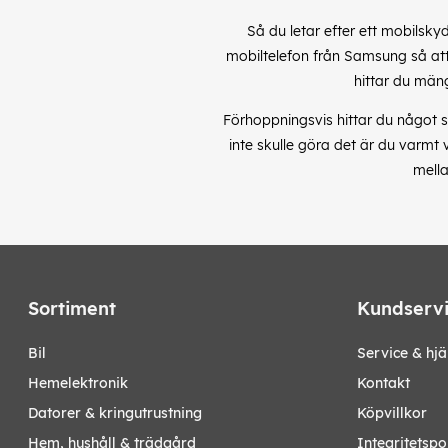
Så du letar efter ett mobilsky
mobiltelefon från Samsung så att 
hittar du män
Förhoppningsvis hittar du något s
inte skulle göra det är du varmt
mella
Sortiment
Kundserv
bil
Service & hjä
hemelektronik
Kontakt
datorer & kringutrustning
Köpvillkor
hem, hushåll & trädgård
Integritetspo