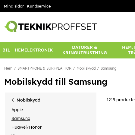
Mina sidor
Kundservice
DATORER &
HEM,
BIL
HEMELEKTRONIK
KRINGUTRUSTNING
TR
Hem
SMARTPHONE & SURFPLATTOR
Mobilskydd
Samsung
Mobilskydd till Samsung
1215
produkte
Mobilskydd
Apple
Samsung
Huawei/Honor