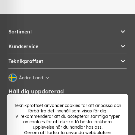
Sortiment
Kundservice
Teknikproffset
Ändra Land
Håll dig uppdaterad
Få de senaste nyheterna, hetaste erbjudandena och
Teknikproffset använder cookies för att anpassa och
bästa tipsen från oss direkt i din mejlkorg. Signa upp på
förbättra det innehåll som visas för dig.
vårt nyhetsbrev!
Vi rekommenderar att du accepterar samtliga typer
av cookies för att du ska få bästa tänkbara
upplevelse när du handlar hos oss.
OK
Genom att fortsätta använda webbplatsen