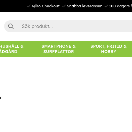
Qliro Checkout
Snabba leveranser
100 dagars 
 HUSHÅLL &
SMARTPHONE &
SPORT, FRITID &
ÄDGÅRD
SURFPLATTOR
HOBBY
r