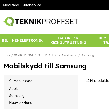
Mina sidor
Kundservice
DATORER &
HEM,
BIL
HEMELEKTRONIK
KRINGUTRUSTNING
TR
Hem
SMARTPHONE & SURFPLATTOR
Mobilskydd
Samsung
Mobilskydd till Samsung
1214
produkte
Mobilskydd
Apple
Samsung
Huawei/Honor