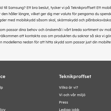
dd till Samsung? Ett bra beslut, tycker vi på Teknikproffset! Ett m
den håller längre, vilket ger dig mer valuta för pengarna du spende
gder med mobilskydd såsom skal, skärmskydd och plånboksväskor
om passar dina behov och önskemål i vårt breda sortiment av mobil
 välkommen att kontakta oss om produkten du saknar så ska vi göra 
n modellerna nedan för att hitta skydd som passar just din mobilte
ice
Teknikproffset
lp
Vilka är vi?
Vi och vår miljö
Press
licy
Lediga jobb