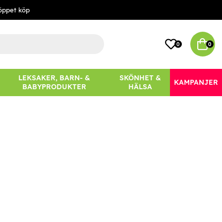
öppet köp
0
0
LEKSAKER, BARN- &
SKÖNHET &
KAMPANJER
BABYPRODUKTER
HÄLSA