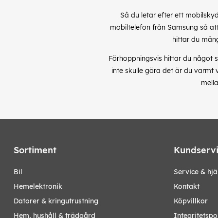
Så du letar efter ett mobilsky
mobiltelefon från Samsung så att 
hittar du män
Förhoppningsvis hittar du något s
inte skulle göra det är du varmt
mella
Sortiment
Kundserv
bil
Service & hjä
hemelektronik
Kontakt
datorer & kringutrustning
Köpvillkor
hem, hushåll & trädgård
Integritetspo