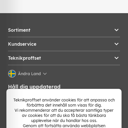
Sortiment
Kundservice
Teknikproffset
Ändra Land
Håll dig uppdaterad
Få de senaste nyheterna, hetaste erbjudandena och
Teknikproffset använder cookies för att anpassa och
bästa tipsen från oss direkt i din mejlkorg. Signa upp på
förbättra det innehåll som visas för dig.
vårt nyhetsbrev!
Vi rekommenderar att du accepterar samtliga typer
av cookies för att du ska få bästa tänkbara
upplevelse när du handlar hos oss.
OK
Genom att fortsätta använda webbplatsen