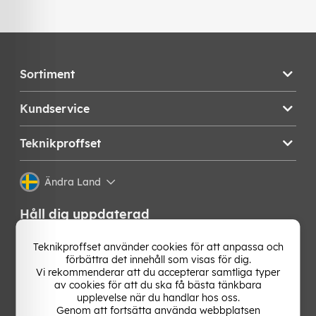
Sortiment
Kundservice
Teknikproffset
Ändra Land
Håll dig uppdaterad
Få de senaste nyheterna, hetaste erbjudandena och
Teknikproffset använder cookies för att anpassa och
bästa tipsen från oss direkt i din mejlkorg. Signa upp på
förbättra det innehåll som visas för dig.
vårt nyhetsbrev!
Vi rekommenderar att du accepterar samtliga typer
av cookies för att du ska få bästa tänkbara
upplevelse när du handlar hos oss.
OK
Genom att fortsätta använda webbplatsen