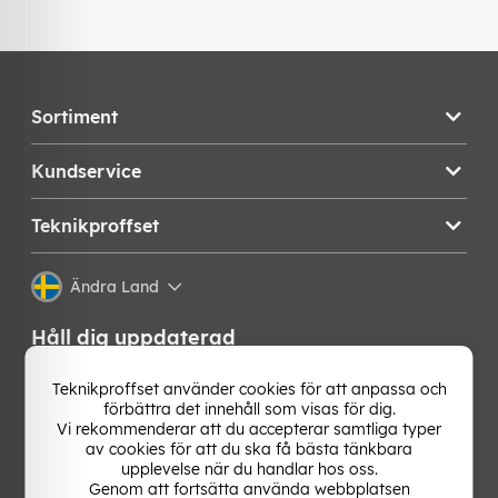
Sortiment
Kundservice
Teknikproffset
Ändra Land
Håll dig uppdaterad
Få de senaste nyheterna, hetaste erbjudandena och
Teknikproffset använder cookies för att anpassa och
bästa tipsen från oss direkt i din mejlkorg. Signa upp på
förbättra det innehåll som visas för dig.
vårt nyhetsbrev!
Vi rekommenderar att du accepterar samtliga typer
av cookies för att du ska få bästa tänkbara
upplevelse när du handlar hos oss.
OK
Genom att fortsätta använda webbplatsen