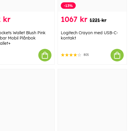
-13%
 kr
1067 kr
1221 kr
ckets Wallet Blush Pink
Logitech Crayon med USB-C-
bar Mobil Plånbok
kontakt
llet+
805