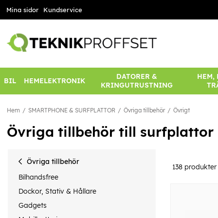
Mina sidor
Kundservice
DATORER &
HEM,
BIL
HEMELEKTRONIK
KRINGUTRUSTNING
TR
Hem
SMARTPHONE & SURFPLATTOR
Övriga tillbehör
Övrigt
Övriga tillbehör till surfplatt
Övriga tillbehör
138
produkter
Bilhandsfree
Dockor, Stativ & Hållare
Gadgets