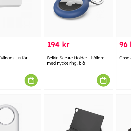
194 kr
96 
llnadsljus för
Belkin Secure Holder - hållare
Onsal
med nyckelring, blå