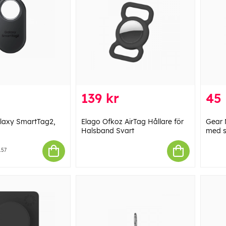
139 kr
45 
axy SmartTag2,
Elago Ofkoz AirTag Hållare för
Gear 
Halsband Svart
med s
157