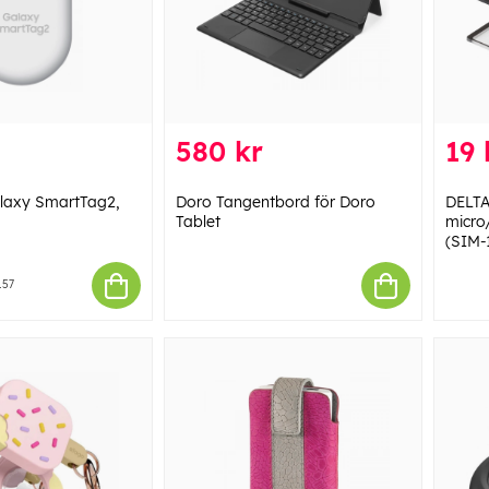
580 kr
19 
axy SmartTag2,
Doro Tangentbord för Doro
DELTA
Tablet
micro
(SIM-
157