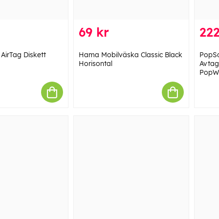
69 kr
222
 AirTag Diskett
Hama Mobilväska Classic Black
PopSo
Horisontal
Avtag
PopWa