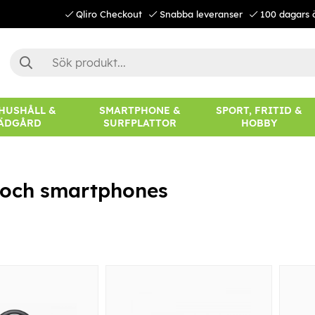
Qliro Checkout
Snabba leveranser
100 dagars 
 HUSHÅLL &
SMARTPHONE &
SPORT, FRITID &
ÄDGÅRD
SURFPLATTOR
HOBBY
or och smartphones