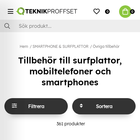
0
0
Hem
SMARTPHONE & SURFPLATTOR
Övriga tillbehör
Tillbehör till surfplattor,
mobiltelefoner och
smartphones
Filtrera
Sortera
361
produkter