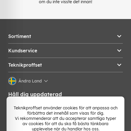
om du inte visste det innan!
Sortiment
Kundservice
Teknikproffset
Ändra Land
Håll dig uppdaterad
Få de senaste nyheterna, hetaste erbjudandena och
Teknikproffset använder cookies för att anpassa och
bästa tipsen från oss direkt i din mejlkorg. Signa upp på
förbättra det innehåll som visas för dig.
vårt nyhetsbrev!
Vi rekommenderar att du accepterar samtliga typer
av cookies för att du ska få bästa tänkbara
upplevelse när du handlar hos oss.
OK