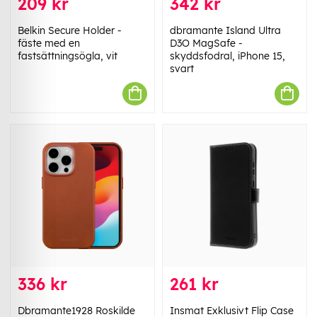
209 kr
342 kr
Belkin Secure Holder -
dbramante Island Ultra
fäste med en
D3O MagSafe -
fastsättningsögla, vit
skyddsfodral, iPhone 15,
svart
336 kr
261 kr
Dbramante1928 Roskilde
Insmat Exklusivt Flip Case