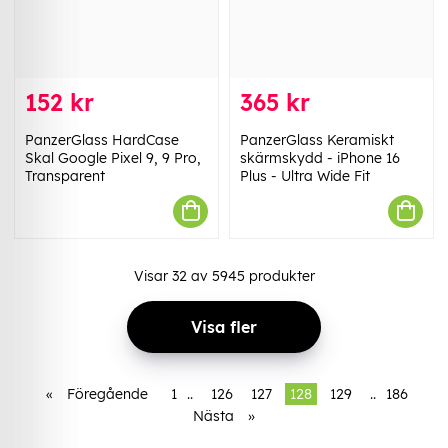
152 kr
365 kr
PanzerGlass HardCase
PanzerGlass Keramiskt
Skal Google Pixel 9, 9 Pro,
skärmskydd - iPhone 16
Transparent
Plus - Ultra Wide Fit
Visar
32
av
5945
produkter
Visa fler
«
Föregående
1
..
126
127
128
129
..
186
Nästa
»