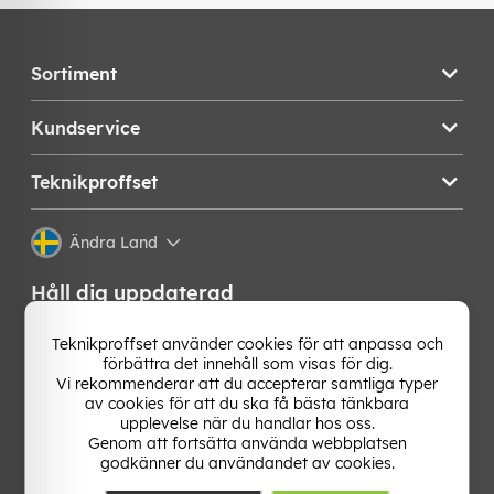
Sortiment
Kundservice
Teknikproffset
Ändra Land
Håll dig uppdaterad
Få de senaste nyheterna, hetaste erbjudandena och
Teknikproffset använder cookies för att anpassa och
bästa tipsen från oss direkt i din mejlkorg. Signa upp på
förbättra det innehåll som visas för dig.
vårt nyhetsbrev!
Vi rekommenderar att du accepterar samtliga typer
av cookies för att du ska få bästa tänkbara
upplevelse när du handlar hos oss.
OK
Genom att fortsätta använda webbplatsen
godkänner du användandet av cookies.