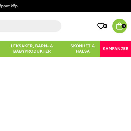
öppet köp
0
0
LEKSAKER, BARN- &
SKÖNHET &
KAMPANJER
BABYPRODUKTER
HÄLSA