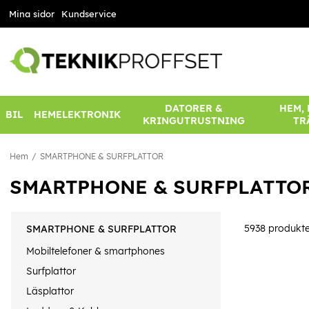
Mina sidor
Kundservice
DATORER &
HEM,
BIL
HEMELEKTRONIK
KRINGUTRUSTNING
TR
Hem
SMARTPHONE & SURFPLATTOR
SMARTPHONE & SURFPLATTO
5938
produkte
SMARTPHONE & SURFPLATTOR
Mobiltelefoner & smartphones
Surfplattor
Läsplattor