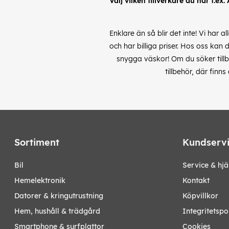
Välj vilken tillverkare du har t.ex.
Enklare än så blir det inte! Vi har 
och har billiga priser. Hos oss kan 
snygga väskor! Om du söker tillbe
tillbehör, där finn
Sortiment
Kundserv
bil
Service & hjä
hemelektronik
Kontakt
datorer & kringutrustning
Köpvillkor
hem, hushåll & trädgård
Integritetspo
smartphone & surfplattor
Cookies