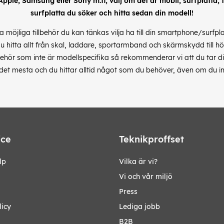
 Apple, Samsung eller Sony m.fl, välj om det är mobil, surfplatta, till
surfplatta du söker och hitta sedan din modell!
alla möjliga tillbehör du kan tänkas vilja ha till din smartphone/surfp
du hitta allt från skal, laddare, sportarmband och skärmskydd till hö
hör som inte är modellspecifika så rekommenderar vi att du tar dig 
s det mesta och du hittar alltid något som du behöver, även om du in
ice
Teknikproffset
lp
Vilka är vi?
Vi och vår miljö
Press
licy
Lediga jobb
B2B