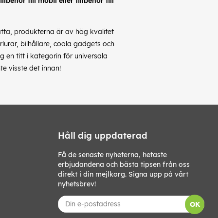
behör till mobil eller tillbehör till
latta, produkterna är av hög kvalitet
rlurar, bilhållare, coola gadgets och
en titt i kategorin för universala
te visste det innan!
Håll dig uppdaterad
Få de senaste nyheterna, hetaste
erbjudandena och bästa tipsen från oss
direkt i din mejlkorg. Signa upp på vårt
nyhetsbrev!
OK