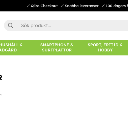
Qliro Checkout
Snabba leveranser
100 dagars 
 HUSHÅLL &
SMARTPHONE &
SPORT, FRITID &
ÄDGÅRD
SURFPLATTOR
HOBBY
R
r