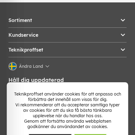
Sortiment
Kundservice
Teknikproffset
Ändra Land
Håll dig uppdaterad
Få de senaste nyheterna, hetaste erbjudandena och
Teknikproffset använder cookies för att anpassa och
bästa tipsen från oss direkt i din mejlkorg. Signa upp på
förbättra det innehåll som visas för dig.
vårt nyhetsbrev!
Vi rekommenderar att du accepterar samtliga typer
av cookies för att du ska få bästa tänkbara
upplevelse när du handlar hos oss.
OK
Genom att fortsätta använda webbplatsen
godkänner du användandet av cookies.